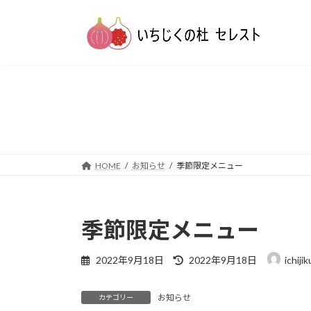
コ
ナ
ン
ビ
テ
ゲ
ン
ー
ツ
シ
へ
ョ
ス
ン
キ
に
ッ
移
プ
動
HOME
お知らせ
季節限定メニュー
季節限定メニュー
最
2022年9月18日
2022年9月18日
ichiji
終
更
お知らせ
新
カテゴリー